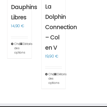
La
Dauphins
Dolphin
Libres
14,90
€
Connection
– Col
Choix
Détails
Ce
en V
des
produit
options
19,90
€
a
plusieurs
variations.
Choix
Détails
Ce
des
Les
produit
options
options
a
peuvent
plusieurs
être
variations.