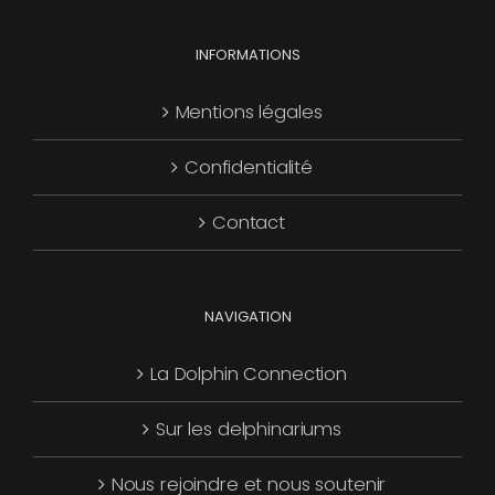
choisies
Les
sur
options
INFORMATIONS
la
peuvent
page
être
Mentions légales
du
choisies
produit
Confidentialité
sur
la
Contact
page
du
produit
NAVIGATION
La Dolphin Connection
Sur les delphinariums
Nous rejoindre et nous soutenir