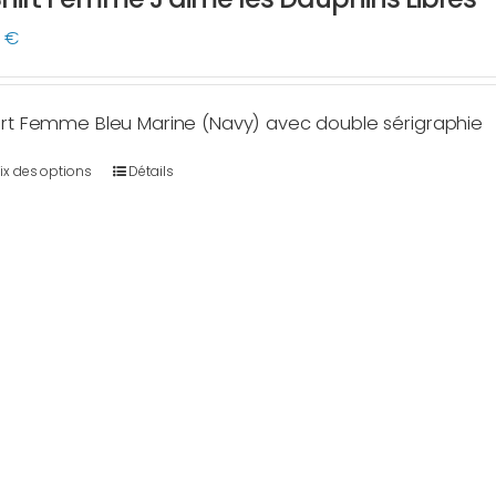
du
0
€
produit
irt Femme Bleu Marine (Navy) avec double sérigraphie
ix des options
Détails
Ce
produit
a
plusieurs
variations.
Les
options
peuvent
être
choisies