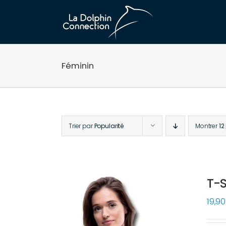
Passer
au
contenu
Féminin
Trier par
Popularité
Montrer
12
T-S
19,9