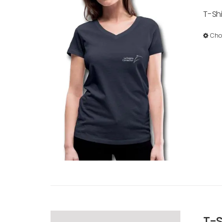
T-Sh
Cho
T-S