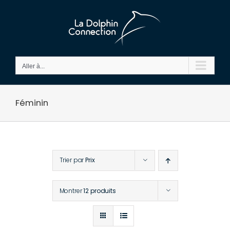
Passer
au
contenu
Aller à...
Féminin
Trier par
Prix
Montrer
12 produits