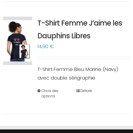
plusieurs
variations.
T-Shirt Femme J’aime les
Les
options
Dauphins Libres
peuvent
14,90
€
être
choisies
sur
T-Shirt Femme Bleu Marine (Navy)
la
avec double sérigraphie
page
Choix des
Détails
du
Ce
options
produit
produit
a
plusieurs
variations.