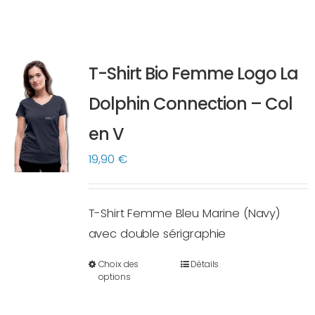
T-Shirt Bio Femme Logo La
Dolphin Connection – Col
en V
19,90
€
T-Shirt Femme Bleu Marine (Navy)
avec double sérigraphie
Choix des
Détails
Ce
options
produit
a