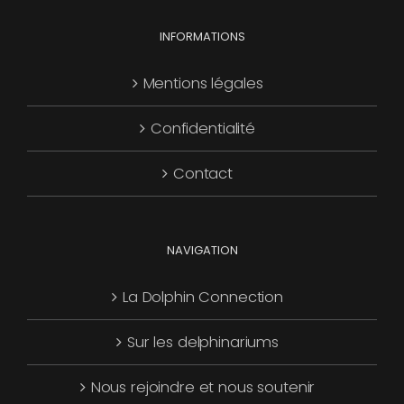
Les
options
INFORMATIONS
peuvent
Mentions légales
être
choisies
Confidentialité
sur
la
Contact
page
du
produit
NAVIGATION
La Dolphin Connection
Sur les delphinariums
Nous rejoindre et nous soutenir