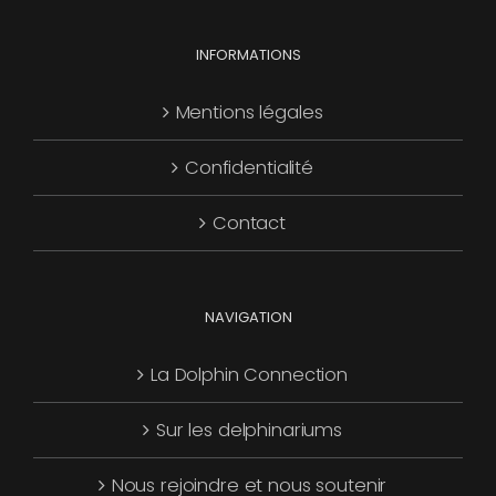
choisies
Les
sur
options
INFORMATIONS
la
peuvent
page
être
Mentions légales
du
choisies
produit
Confidentialité
sur
la
Contact
page
du
produit
NAVIGATION
La Dolphin Connection
Sur les delphinariums
Nous rejoindre et nous soutenir