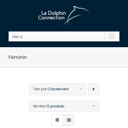
Passer
au
contenu
Aller à...
Féminin
Trier par
Classement
Montrer
12 produits