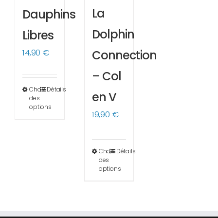
La
Dauphins
Dolphin
Libres
14,90
€
Connection
– Col
Choix
Détails
Ce
en V
des
produit
options
19,90
€
a
plusieurs
variations.
Choix
Détails
Ce
des
Les
produit
options
options
a
peuvent
plusieurs
être
variations.