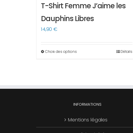
T-Shirt Femme J’aime les
Dauphins Libres
14,90
€
Choix des options
Détails
Ce
produit
a
plusieurs
variations.
Les
options
INFORMATIONS
peuvent
Mentions légales
être
choisies