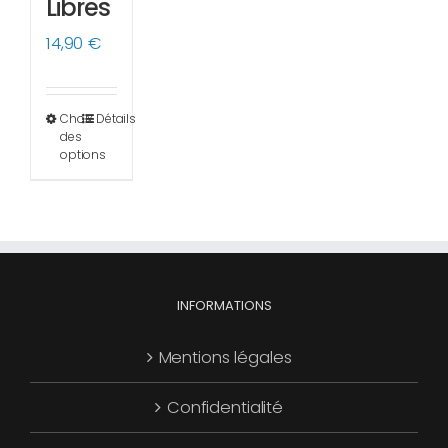
Libres
14,90
€
Choix
Détails
Ce
des
produit
options
a
plusieurs
variations.
Les
options
INFORMATIONS
peuvent
être
Mentions légales
choisies
Confidentialité
sur
la