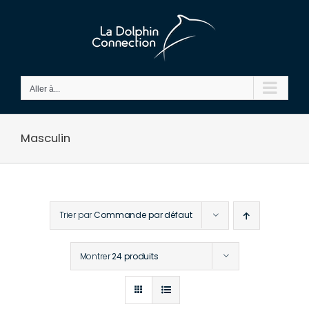
Passer
au
contenu
Aller à...
Masculin
Trier par
Commande par défaut
Montrer
24 produits