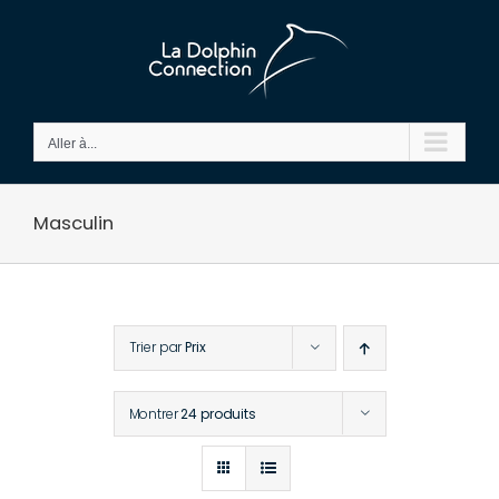
Passer
au
contenu
Aller à...
Masculin
Trier par
Prix
Montrer
24 produits