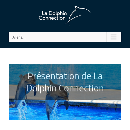
Passer
au
contenu
Aller à...
Présentation de La
Dolphin Connection