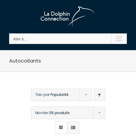
Passer
au
contenu
Aller à...
Autocollants
Trier par
Popularité
Montrer
36 produits