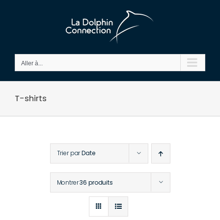
Passer
au
contenu
Aller à...
T-shirts
Trier par
Date
Montrer
36 produits