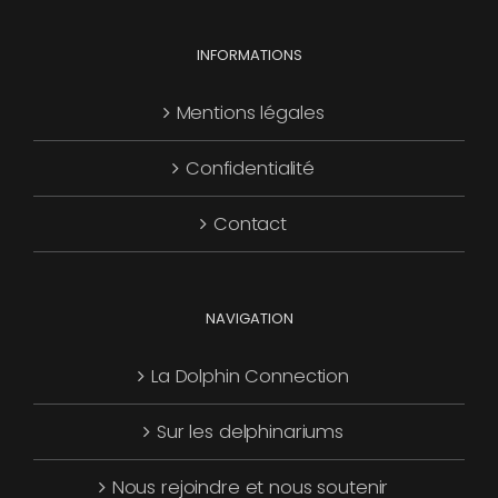
choisies
Les
page
sur
options
INFORMATIONS
du
la
peuvent
produit
page
être
Mentions légales
du
choisies
produit
Confidentialité
sur
la
Contact
page
du
produit
NAVIGATION
La Dolphin Connection
Sur les delphinariums
Nous rejoindre et nous soutenir