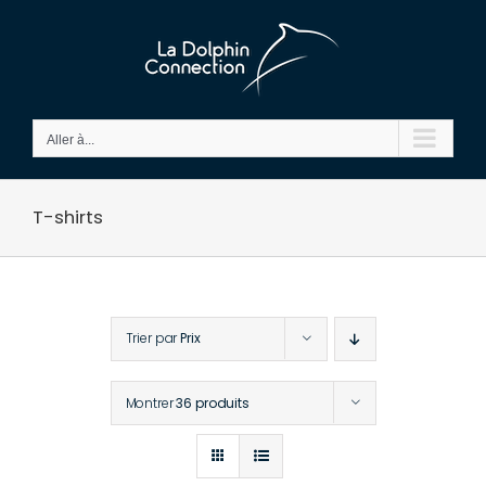
Passer
au
contenu
Aller à...
T-shirts
Trier par
Prix
Montrer
36 produits