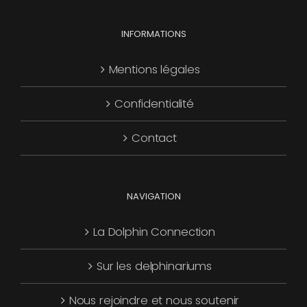
choisies
Les
page
sur
options
INFORMATIONS
du
la
peuvent
produit
page
être
Mentions légales
du
choisies
produit
Confidentialité
sur
la
Contact
page
du
produit
NAVIGATION
La Dolphin Connection
Sur les delphinariums
Nous rejoindre et nous soutenir