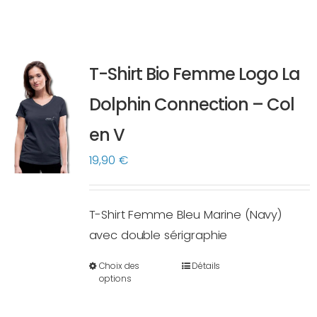
T-Shirt Bio Femme Logo La
Dolphin Connection – Col
en V
19,90
€
T-Shirt Femme Bleu Marine (Navy)
avec double sérigraphie
Choix des
Détails
Ce
options
produit
a