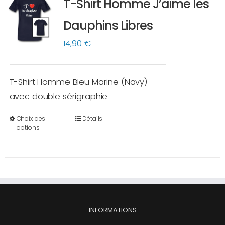
T-Shirt Homme J’aime les
Les
options
Dauphins Libres
peuvent
14,90
€
être
choisies
sur
T-Shirt Homme Bleu Marine (Navy)
la
avec double sérigraphie
page
Choix des
Détails
du
Ce
options
produit
produit
a
plusieurs
variations.
Les
options
INFORMATIONS
peuvent