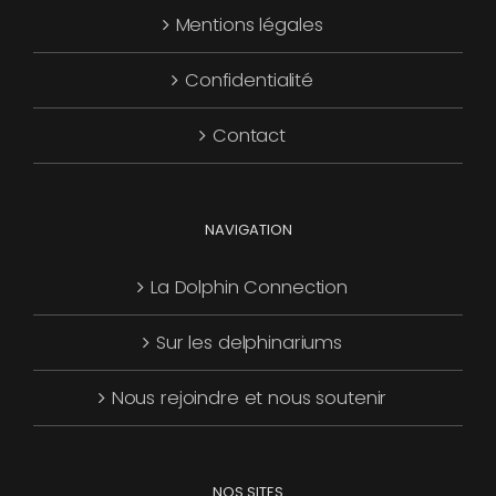
Mentions légales
être
choisies
Confidentialité
sur
la
Contact
page
du
produit
NAVIGATION
La Dolphin Connection
Sur les delphinariums
Nous rejoindre et nous soutenir
NOS SITES