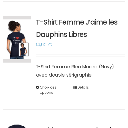
plusieurs
variations.
T-Shirt Femme J’aime les
Les
options
Dauphins Libres
peuvent
14,90
€
être
choisies
sur
T-Shirt Femme Bleu Marine (Navy)
la
avec double sérigraphie
page
Choix des
Détails
du
Ce
options
produit
produit
a
plusieurs
variations.