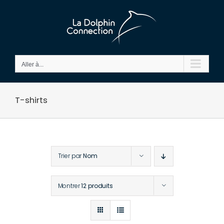
Passer
au
contenu
Aller à...
T-shirts
Trier par
Nom
Montrer
12 produits