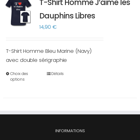
T-Shirt Homme J’aime les
Les
options
Dauphins Libres
peuvent
14,90
€
être
choisies
sur
T-Shirt Homme Bleu Marine (Navy)
la
avec double sérigraphie
page
Choix des
Détails
du
Ce
options
produit
produit
a
plusieurs
variations.
Les
options
INFORMATIONS
peuvent