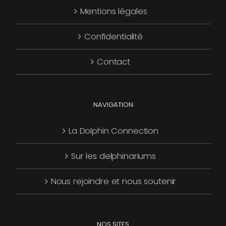
Mentions légales
être
choisies
Confidentialité
sur
la
Contact
page
du
produit
NAVIGATION
La Dolphin Connection
Sur les delphinariums
Nous rejoindre et nous soutenir
NOS SITES