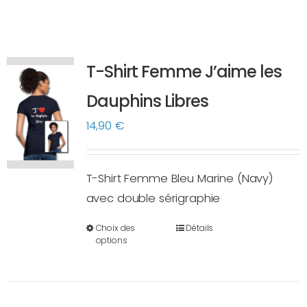
T-Shirt Femme J’aime les
Dauphins Libres
14,90
€
T-Shirt Femme Bleu Marine (Navy)
avec double sérigraphie
Choix des
Détails
Ce
options
produit
a
plusieurs