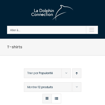
Passer
au
contenu
Aller à...
T-shirts
Trier par
Popularité
Montrer
12 produits