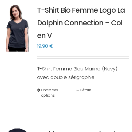
variations.
T-Shirt Bio Femme Logo La
Les
options
Dolphin Connection – Col
peuvent
en V
être
choisies
19,90
€
sur
la
T-Shirt Femme Bleu Marine (Navy)
page
avec double sérigraphie
du
produit
Choix des
Détails
Ce
options
produit
a
plusieurs
variations.