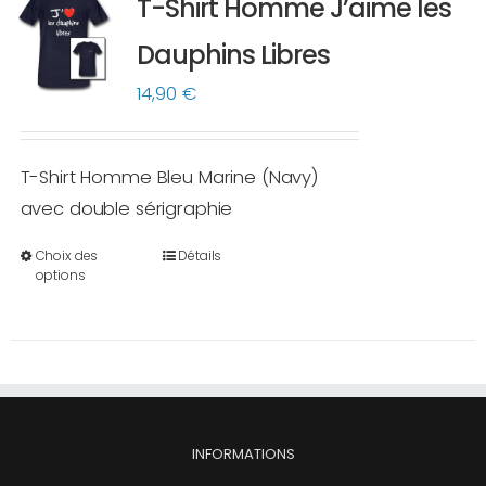
T-Shirt Homme J’aime les
Les
options
Dauphins Libres
peuvent
14,90
€
être
choisies
sur
T-Shirt Homme Bleu Marine (Navy)
la
avec double sérigraphie
page
Choix des
Détails
du
Ce
options
produit
produit
a
plusieurs
variations.
Les
options
INFORMATIONS
peuvent