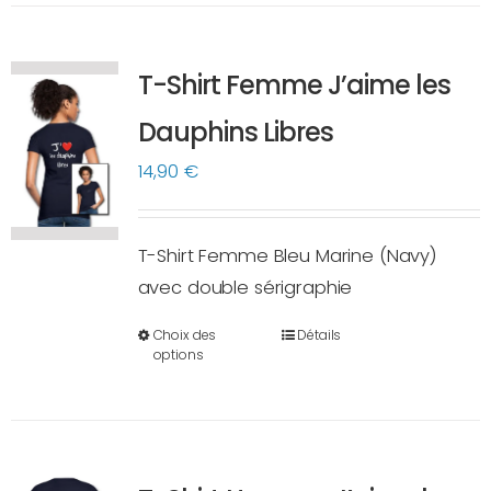
plusieurs
variations.
T-Shirt Femme J’aime les
Les
options
Dauphins Libres
peuvent
14,90
€
être
choisies
sur
T-Shirt Femme Bleu Marine (Navy)
la
avec double sérigraphie
page
Choix des
Détails
du
Ce
options
produit
produit
a
plusieurs
variations.