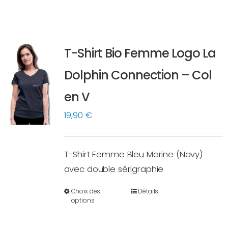
T-Shirt Bio Femme Logo La
Dolphin Connection – Col
en V
19,90
€
T-Shirt Femme Bleu Marine (Navy)
avec double sérigraphie
Choix des
Détails
Ce
options
produit
a