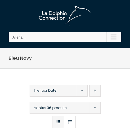
Passer
au
contenu
Aller à...
Bleu Navy
Trier par
Date
Montrer
36 produits