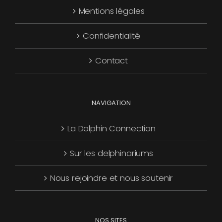
Mentions légales
être
choisies
Confidentialité
sur
la
Contact
page
du
produit
NAVIGATION
La Dolphin Connection
Sur les delphinariums
Nous rejoindre et nous soutenir
NOS SITES