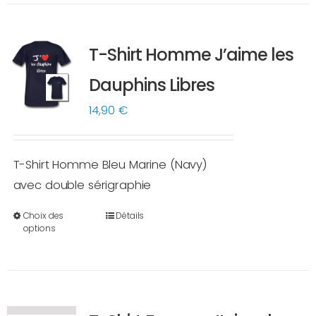
plusieurs
variations.
T-Shirt Homme J’aime les
Les
options
Dauphins Libres
peuvent
14,90
€
être
choisies
sur
T-Shirt Homme Bleu Marine (Navy)
la
avec double sérigraphie
page
Choix des
Détails
du
Ce
options
produit
produit
a
plusieurs
variations.