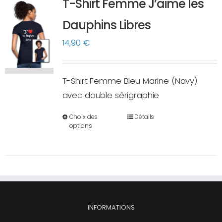
T-Shirt Femme J’aime les
Les
options
Dauphins Libres
peuvent
14,90
€
être
choisies
sur
T-Shirt Femme Bleu Marine (Navy)
la
avec double sérigraphie
page
Choix des
Détails
du
Ce
options
produit
produit
a
plusieurs
variations.
Les
options
INFORMATIONS
peuvent