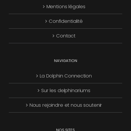
Mentions légales
être
choisies
Confidentialité
sur
la
Contact
page
du
produit
NAVIGATION
La Dolphin Connection
Sur les delphinariums
Nous rejoindre et nous soutenir
NOS SITES