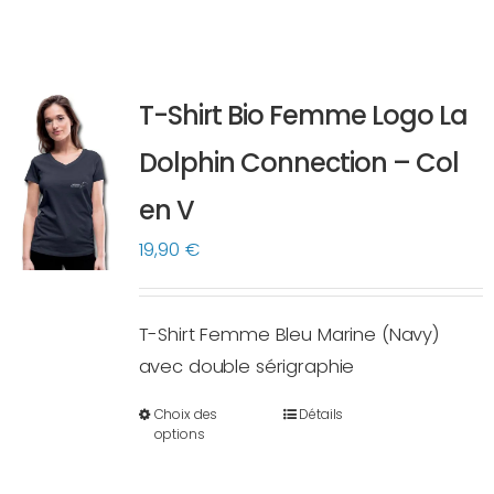
T-Shirt Bio Femme Logo La
Dolphin Connection – Col
en V
19,90
€
T-Shirt Femme Bleu Marine (Navy)
avec double sérigraphie
Choix des
Détails
Ce
options
produit
a