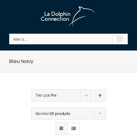
Passer
au
contenu
Aller à...
Bleu Navy
Trier par
Prix
Montrer
36 produits