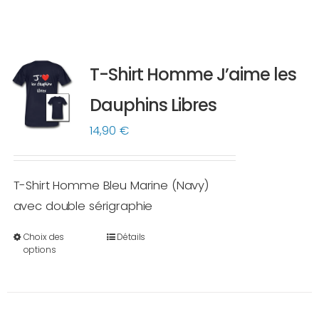
T-Shirt Homme J’aime les
Dauphins Libres
14,90
€
T-Shirt Homme Bleu Marine (Navy)
avec double sérigraphie
Choix des
Détails
Ce
options
produit
a
plusieurs