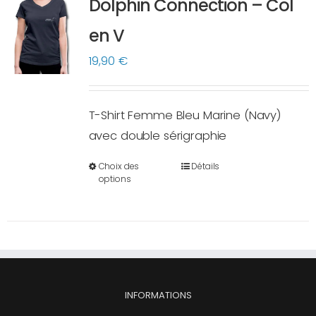
Dolphin Connection – Col
peuvent
en V
être
choisies
19,90
€
sur
la
T-Shirt Femme Bleu Marine (Navy)
page
avec double sérigraphie
du
produit
Choix des
Détails
Ce
options
produit
a
plusieurs
variations.
Les
options
INFORMATIONS
peuvent