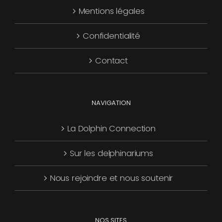
Mentions légales
être
choisies
Confidentialité
sur
la
Contact
page
du
produit
NAVIGATION
La Dolphin Connection
Sur les delphinariums
Nous rejoindre et nous soutenir
NOS SITES