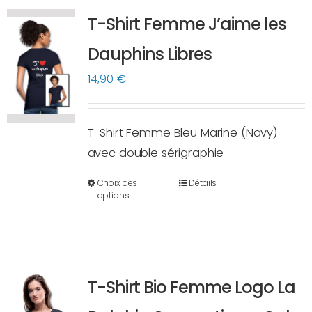
variations.
T-Shirt Femme J’aime les
Les
options
Dauphins Libres
peuvent
14,90
€
être
choisies
sur
T-Shirt Femme Bleu Marine (Navy)
la
avec double sérigraphie
page
Choix des
Détails
du
Ce
options
produit
produit
a
plusieurs
variations.
T-Shirt Bio Femme Logo La
Les
options