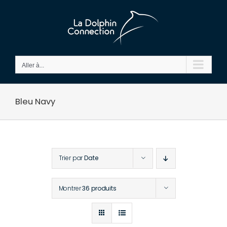
Passer
au
contenu
Aller à...
Bleu Navy
Trier par
Date
Montrer
36 produits