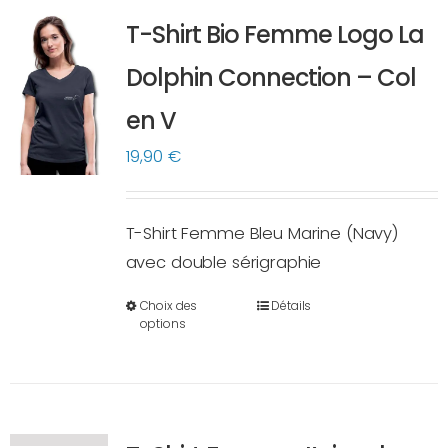
variations.
T-Shirt Bio Femme Logo La
Les
options
Dolphin Connection – Col
peuvent
en V
être
choisies
19,90
€
sur
la
T-Shirt Femme Bleu Marine (Navy)
page
avec double sérigraphie
du
produit
Choix des
Détails
Ce
options
produit
a
plusieurs
variations.