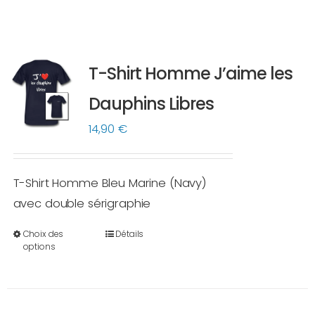
T-Shirt Homme J’aime les
Dauphins Libres
14,90
€
T-Shirt Homme Bleu Marine (Navy)
avec double sérigraphie
Choix des
Détails
Ce
options
produit
a
plusieurs