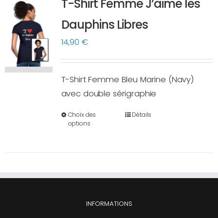
T-Shirt Femme J’aime les
Les
options
Dauphins Libres
peuvent
14,90
€
être
choisies
sur
T-Shirt Femme Bleu Marine (Navy)
la
avec double sérigraphie
page
Choix des
Détails
du
Ce
options
produit
produit
a
plusieurs
variations.
Les
options
INFORMATIONS
peuvent