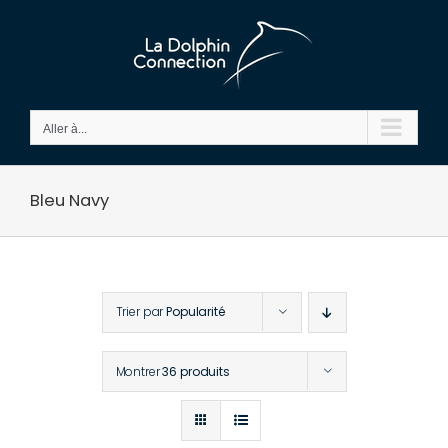
Passer
au
contenu
Aller à...
Bleu Navy
Trier par
Popularité
Montrer
36 produits