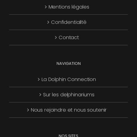
Mentions légales
être
choisies
Confidentialité
sur
la
Contact
page
du
produit
NAVIGATION
La Dolphin Connection
Sur les delphinariums
Nous rejoindre et nous soutenir
NOS SITES