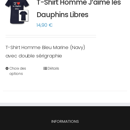
T-Shirt Homme J’aime les
Les
options
Dauphins Libres
peuvent
14,90
€
être
choisies
sur
T-Shirt Homme Bleu Marine (Navy)
la
avec double sérigraphie
page
Choix des
Détails
du
Ce
options
produit
produit
a
plusieurs
variations.
Les
options
INFORMATIONS
peuvent