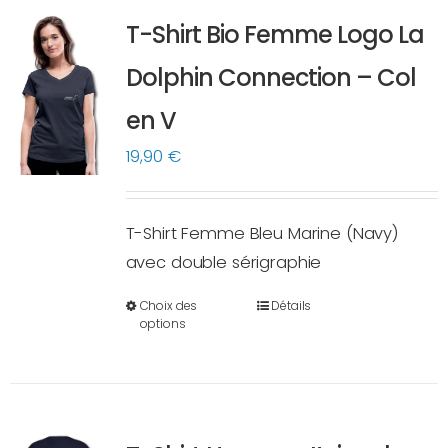
variations.
T-Shirt Bio Femme Logo La
Les
options
Dolphin Connection – Col
peuvent
en V
être
choisies
19,90
€
sur
la
T-Shirt Femme Bleu Marine (Navy)
page
avec double sérigraphie
du
produit
Choix des
Détails
Ce
options
produit
a
plusieurs
variations.