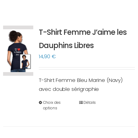
T-Shirt Femme J’aime les
Dauphins Libres
14,90
€
T-Shirt Femme Bleu Marine (Navy)
avec double sérigraphie
Choix des
Détails
Ce
options
produit
a
plusieurs