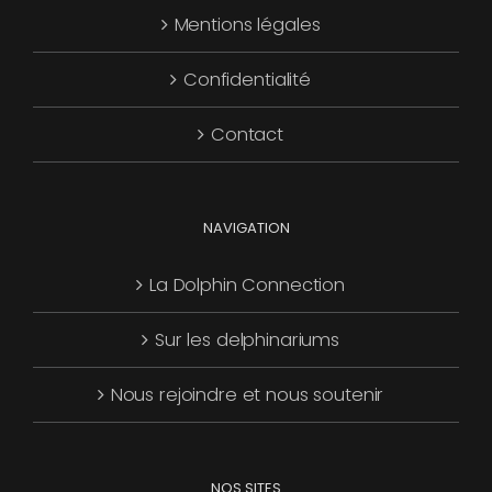
Mentions légales
être
choisies
Confidentialité
sur
la
Contact
page
du
produit
NAVIGATION
La Dolphin Connection
Sur les delphinariums
Nous rejoindre et nous soutenir
NOS SITES