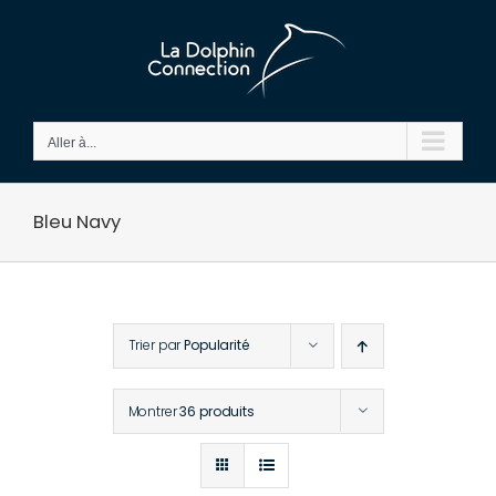
Passer
au
contenu
Aller à...
Bleu Navy
Trier par
Popularité
Montrer
36 produits