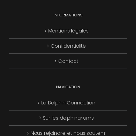
choisies
Les
sur
options
INFORMATIONS
la
peuvent
page
être
Mentions légales
du
choisies
produit
Confidentialité
sur
la
Contact
page
du
produit
NAVIGATION
La Dolphin Connection
Sur les delphinariums
Nous rejoindre et nous soutenir