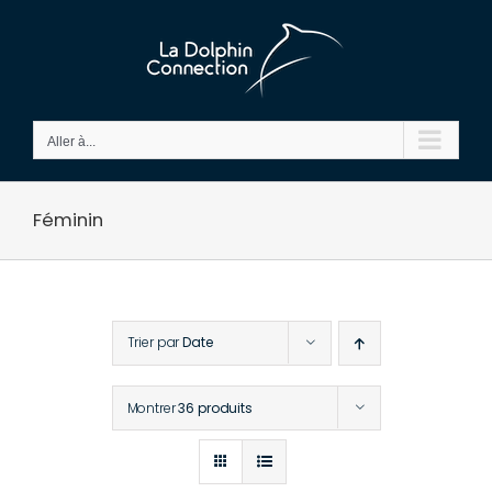
Passer
au
contenu
Aller à...
Féminin
Trier par
Date
Montrer
36 produits