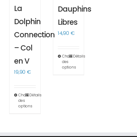
La
Dauphins
Dolphin
Libres
14,90
€
Connection
– Col
Choix
Détails
Ce
en V
des
produit
options
19,90
€
a
plusieurs
variations.
Choix
Détails
Ce
des
Les
produit
options
options
a
peuvent
plusieurs
être
variations.