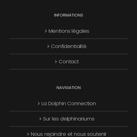
choisies
Les
sur
options
INFORMATIONS
la
peuvent
page
être
Mentions légales
du
choisies
produit
Confidentialité
sur
la
Contact
page
du
produit
NAVIGATION
La Dolphin Connection
Sur les delphinariums
Nous rejoindre et nous soutenir