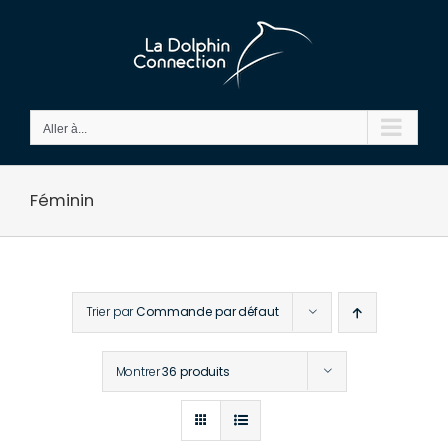
Passer
au
contenu
Aller à...
Féminin
Trier par
Commande par défaut
Montrer
36 produits