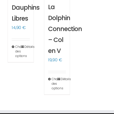
La
Dauphins
Dolphin
Libres
14,90
€
Connection
– Col
Choix
Détails
Ce
en V
des
produit
options
19,90
€
a
plusieurs
variations.
Choix
Détails
Ce
des
Les
produit
options
options
a
peuvent
plusieurs
être
variations.